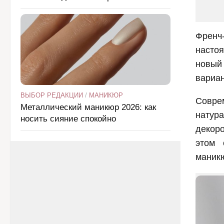
Френч
настоя
новый
вариан
ВЫБОР РЕДАКЦИИ
/
МАНИКЮР
Совре
Металлический маникюр 2026: как
натур
носить сияние спокойно
декоро
этом 
маникю