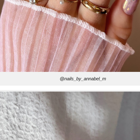
@nails_by_annabel_m