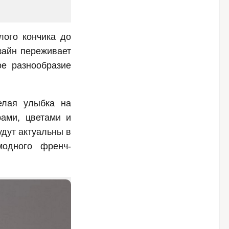
лого кончика до
зайн переживает
ое разнообразие
елая улыбка на
рами, цветами и
удут актуальны в
модного френч-