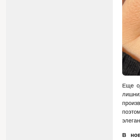
Еще о
лишни
произ
поэто
элеган
В нов