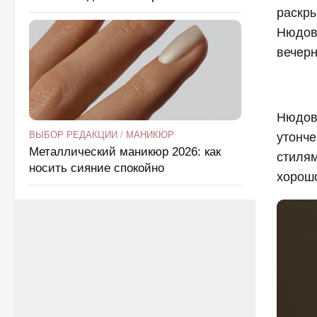
раскр
Нюдовы
вечерн
Нюдов
ВЫБОР РЕДАКЦИИ
/
МАНИКЮР
утонч
Металлический маникюр 2026: как
стиля
носить сияние спокойно
хорошо