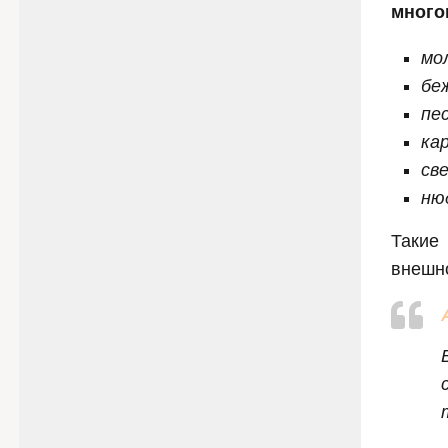
много
мо
бе
пе
ка
св
ню
Такие
внешно