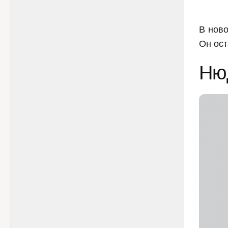
В ново
Он ост
Ню