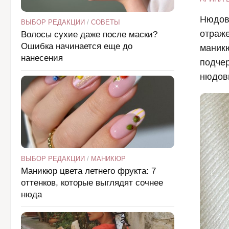
Нюдов
ВЫБОР РЕДАКЦИИ
/
СОВЕТЫ
отраже
Волосы сухие даже после маски?
Ошибка начинается еще до
маник
нанесения
подчер
нюдовы
ВЫБОР РЕДАКЦИИ
/
МАНИКЮР
Маникюр цвета летнего фрукта: 7
оттенков, которые выглядят сочнее
нюда