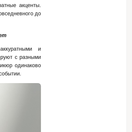
ратные акценты.
овседневного до
ает
аккуратными и
ируют с разными
никюр одинаково
событии.