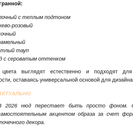
гранной:
лочный с теплым подтоном
жево-розовый
сочный
рамельный
етлый тауп
д с сероватым оттенком
 цвета выглядят естественно и подходят для
сти, оставаясь универсальной основой для дизайна
АКТУАЛЬНО
В 2026 нюд перестает быть просто фоном. 
самостоятельным акцентом образа за счет фо
точечного декора.