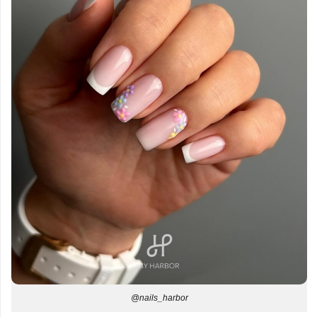
@nails_harbor