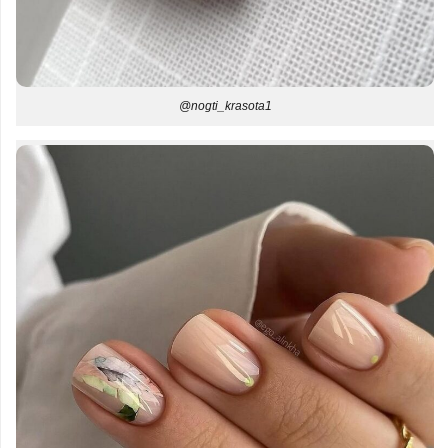
@nogti_krasota1