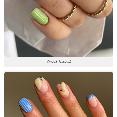
@nogti_krasota1