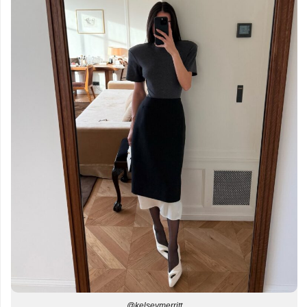
@kelseymerritt