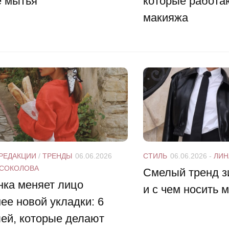
е мытья
которые работа
макияжа
РЕДАКЦИИ
/
ТРЕНДЫ
06.06.2026
СТИЛЬ
06.06.2026
-
ЛИН
 СОКОЛОВА
Смелый тренд з
нка меняет лицо
и с чем носить
ее новой укладки: 6
ей, которые делают