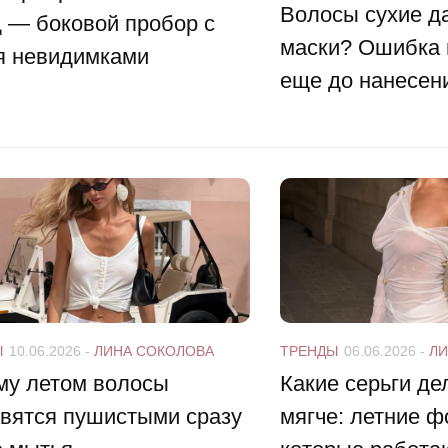
Волосы сухие д
 — боковой пробор с
маски? Ошибка 
я невидимками
еще до нанесен
Ы
10.06.2026
-
ЛИНА СОКОЛОВА
ТРЕНДЫ
06.06.2026
-
ЛИ
му летом волосы
Какие серьги д
овятся пушистыми сразу
мягче: летние 