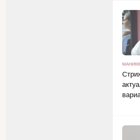
МАНИК
Стриж
акту
вари