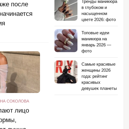
Тренды маникюра
аже после
в глубоком и
начинается
насыщенном
цвете 2026: фото
ия
Топовые идеи
маникюра на
январь 2026 —
фото
Самые красивые
женщины 2026
года: рейтинг
красивых
девушек планеты
НА СОКОЛОВА
елают лицо
формы,