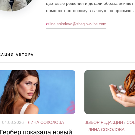
цветовые решения и детали образа влияют 
помогают по-новому взглянуть на привычный
lina.sokolova@sheglowvibe.com
КАЦИИ АВТОРА
Ы
04.08.2026
-
ЛИНА СОКОЛОВА
ВЫБОР РЕДАКЦИИ
/
СО
-
ЛИНА СОКОЛОВА
Гербер показала новый